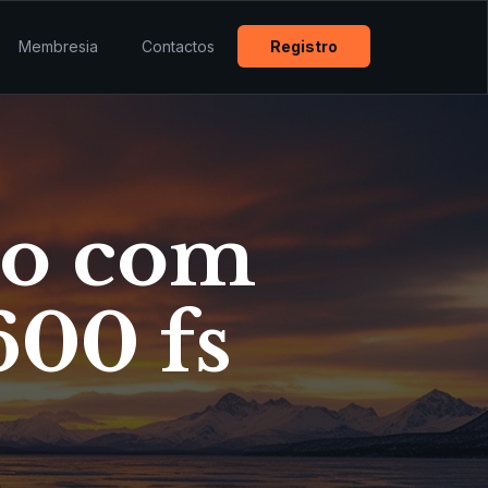
Membresia
Contactos
Registro
no com
600 fs