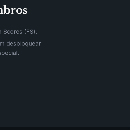
mbros
 Scores (FS).
em desbloquear
pecial.