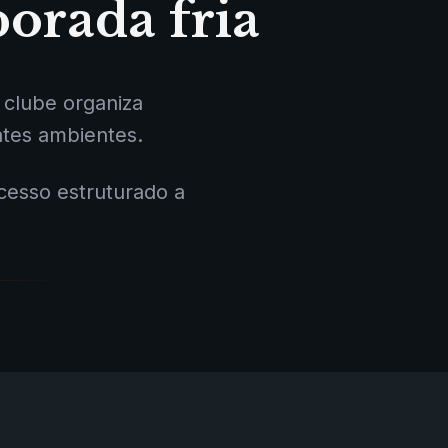
orada fria
o clube organiza
ntes ambientes.
esso estruturado a