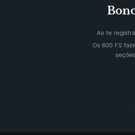
Bono
Ao te regist
Os 600 FS faz
seções