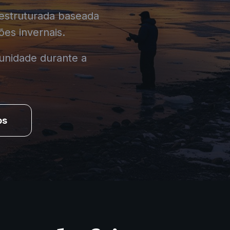
estruturada baseada
ões invernais.
unidade durante a
os